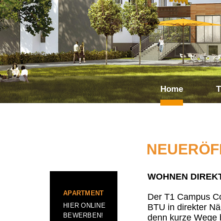
Home
T
NEUERÖF
WOHNEN DIREK
APARTMENT
Der T1 Campus Cot
HIER ONLINE
BTU in direkter N
BEWERBEN!
denn kurze Wege b