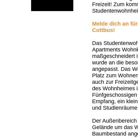
Freizeit! Zum ko
Studentenwohnhei
Melde dich an fü
Cottbus!
Das Studentenwohn
Apartments Wohnko
maßgeschneidert i
wurde an die beso
angepasst. Das Wo
Platz zum Wohnen
auch zur Freizeitg
des Wohnheimes is
Fünfgeschossigen 
Empfang, ein klei
und Studienräume
Der Außenbereich u
Gelände um das Wo
Baumbestand angel